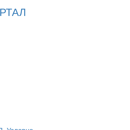
РТАЛ
П. Условно.