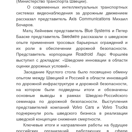
(Министерство транспорта Швеции).
О современных интеллектуальных транспортных
системах видеонаблюдения за дорожным движением
рассказал представитель Axis Communications Михаил
Бочаров.
Матц Хейневик представитель Blue Systems и Петер
Бааске представитель Swedwire рассказали о шведском
опыте применения тросовых барьерных ограждений и
их роли в обеспечении дорожной безопасности.
Представитель корпорации Roadroid Ларс Форшлёв
выступил с докладом: «Шведские инновации в области
оценки дорожных условий».
Заседание Круглого стола было посвящено обмену
опытом между Швецией и Россией в области инноваций
по дорожной инфраструктуре и дорожной безопасности,
на котором были подведены итоги и обозначены
основные выводы в рамках Шведско-Российского
семинара по дорожной безопасности. Выступления
представителей компаний Volvo Cars и Volvo Trucks
подчеркнули роль шведского бизнеса в реализации
шведской концепции снижения смертности.
Ключевые итоги и направления работы на будущее
российских организаций, работающих в сфере