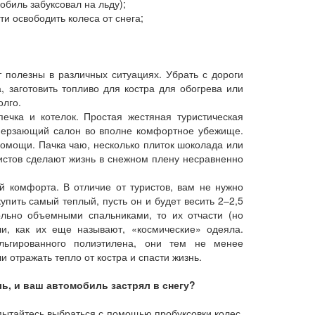
обиль забуксовал на льду);
и освободить колеса от снега;
 полезны в различных ситуациях. Убрать с дороги
 заготовить топливо для костра для обогрева или
олго.
печка и котелок. Простая жестяная туристическая
амерзающий салон во вполне комфортное убежище.
помощи. Пачка чаю, несколько плиток шоколада или
истов сделают жизнь в снежном плену несравненно
 комфорта. В отличие от туристов, вам не нужно
купить самый теплый, пусть он и будет весить 2–2,5
ольно объемными спальниками, то их отчасти (но
ли, как их еще называют, «космические» одеяла.
ьгированного полиэтилена, они тем не менее
 отражать тепло от костра и спасти жизнь.
ь, и ваш автомобиль застрял в снегу?
пытайтесь выбраться с помощью пробуксовки колес,