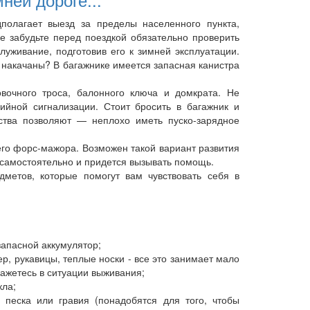
полагает выезд за пределы населенного пункта,
Не забудьте перед поездкой обязательно проверить
уживание, подготовив его к зимней эксплуатации.
 накачаны? В багажнике имеется запасная канистра
вочного троса, балонного ключа и домкрата. Не
йной сигнализации. Стоит бросить в багажник и
ства позволяют — неплохо иметь пуско-зарядное
его форс-мажора. Возможен такой вариант развития
й самостоятельно и придется вызывать помощь.
дметов, которые помогут вам чувствовать себя в
запасной аккумулятор;
р, рукавицы, теплые носки - все это занимает мало
кажетесь в ситуации выживания;
кла;
песка или гравия (понадобятся для того, чтобы