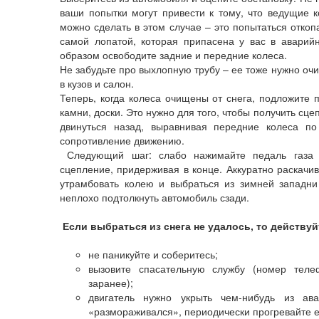
ваши попытки могут привести к тому, что ведущие к
можно сделать в этом случае – это попытаться откоп
самой лопатой, которая припасена у вас в аварий
образом освободите задние и передние колеса.
Не забудьте про выхлопную трубу – ее тоже нужно очи
в кузов и салон.
Теперь, когда колеса очищены от снега, подложите п
камни, доски. Это нужно для того, чтобы получить сц
двинуться назад, выравнивая передние колеса по
сопротивление движению.
Следующий шаг: слабо нажимайте педаль газа 
сцепление, придерживая в конце. Аккуратно раскачи
утрамбовать колею и выбраться из зимней западни
неплохо подтолкнуть автомобиль сзади.
Если выбраться из снега не удалось, то действу
не паникуйте и соберитесь;
вызовите спасательную службу (номер теле
заранее);
двигатель нужно укрыть чем-нибудь из ав
«размораживался», периодически прогревайте е