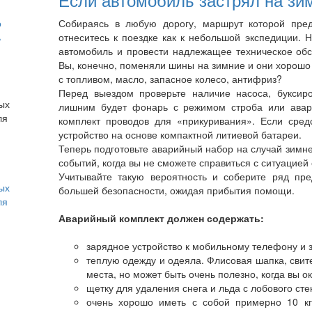
о
Собираясь в любую дорогу, маршрут которой пред
ь
отнеситесь к поездке как к небольшой экспедиции. 
автомобиль и провести надлежащее техническое обсл
Вы, конечно, поменяли шины на зимние и они хорошо
с топливом, масло, запасное колесо, антифриз?
Перед выездом проверьте наличие насоса, буксиро
лишним будет фонарь с режимом строба или авари
комплект проводов для «прикуривания». Если сред
устройство на основе компактной литиевой батареи.
Теперь подготовьте аварийный набор на случай зимн
событий, когда вы не сможете справиться с ситуацие
Учитывайте такую вероятность и соберите ряд пре
ых
большей безопасности, ожидая прибытия помощи.
ля
Аварийный комплект должен содержать:
зарядное устройство к мобильному телефону и 
теплую одежду и одеяла. Флисовая шапка, свите
места, но может быть очень полезно, когда вы о
щетку для удаления снега и льда с лобового сте
очень хорошо иметь с собой примерно 10 кг 