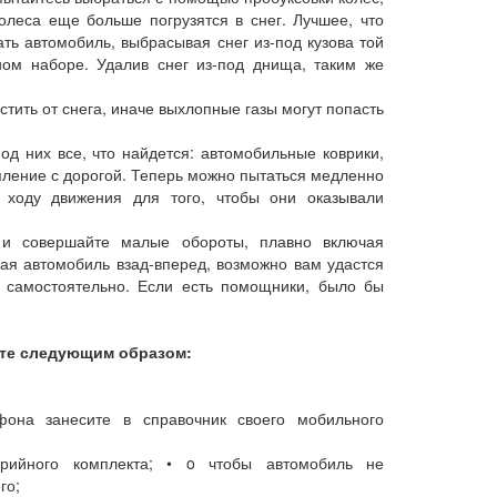
олеса еще больше погрузятся в снег. Лучшее, что
ать автомобиль, выбрасывая снег из-под кузова той
ном наборе. Удалив снег из-под днища, таким же
стить от снега, иначе выхлопные газы могут попасть
од них все, что найдется: автомобильные коврики,
епление с дорогой. Теперь можно пытаться медленно
 ходу движения для того, чтобы они оказывали
и совершайте малые обороты, плавно включая
вая автомобиль взад-вперед, возможно вам удастся
 самостоятельно. Если есть помощники, было бы
йте следующим образом:
фона занесите в справочник своего мобильного
арийного комплекта; • o чтобы автомобиль не
го;