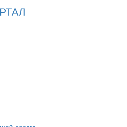
РТАЛ
ней дороге...