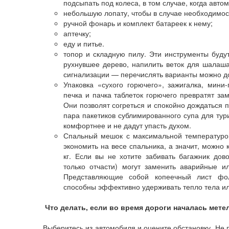
подсыпать под колеса, в том случае, когда автом
небольшую лопату, чтобы в случае необходимост
ручной фонарь и комплект батареек к нему;
аптечку;
еду и питье.
топор и складную пилу. Эти инструменты будут
рухнувшее дерево, напилить веток для шалаша,
сигнализации — перечислять варианты можно д
Упаковка «сухого горючего», зажигалка, мини-
печка и пачка таблеток горючего превратят з
Они позволят согреться и спокойно дождаться 
пара пакетиков сублимированного супа для тур
комфортнее и не дадут упасть духом.
Спальный мешок с максимальной температурой
экономить на весе спальника, а значит, можно 
кг. Если вы не хотите забивать багажник дов
только отчасти) могут заменить аварийные и
Представляющие собой копеечный лист фол
способны эффективно удерживать тепло тела или
Что делать, если во время дороги началась метел
Выберитесь из автомобиля и оцените обстановку. Не 