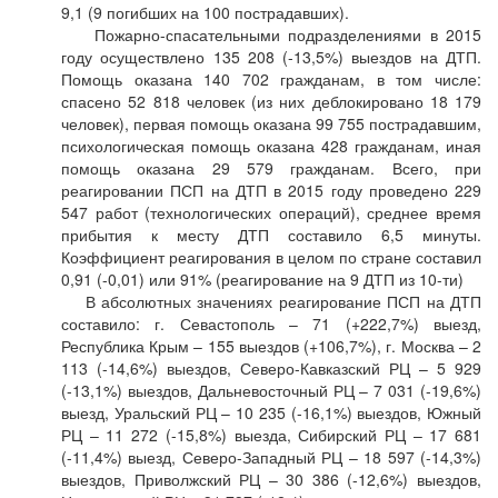
9,1 (9 погибших на 100 пострадавших).
Пожарно-спасательными подразделениями в 2015
году осуществлено 135 208 (-13,5%) выездов на ДТП.
Помощь оказана 140 702 гражданам, в том числе:
спасено 52 818 человек (из них деблокировано 18 179
человек), первая помощь оказана 99 755 пострадавшим,
психологическая помощь оказана 428 гражданам, иная
помощь оказана 29 579 гражданам. Всего, при
реагировании ПСП на ДТП в 2015 году проведено 229
547 работ (технологических операций), среднее время
прибытия к месту ДТП составило 6,5 минуты.
Коэффициент реагирования в целом по стране составил
0,91 (-0,01) или 91% (реагирование на 9 ДТП из 10-ти)
В абсолютных значениях реагирование ПСП на ДТП
составило: г. Севастополь – 71 (+222,7%) выезд,
Республика Крым – 155 выездов (+106,7%), г. Москва – 2
113 (-14,6%) выездов, Северо-Кавказский РЦ – 5 929
(-13,1%) выездов, Дальневосточный РЦ – 7 031 (-19,6%)
выезд, Уральский РЦ – 10 235 (-16,1%) выездов, Южный
РЦ – 11 272 (-15,8%) выезда, Сибирский РЦ – 17 681
(-11,4%) выезд, Северо-Западный РЦ – 18 597 (-14,3%)
выездов, Приволжский РЦ – 30 386 (-12,6%) выездов,