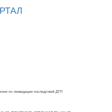
РТАЛ
чения по ликвидации последствий ДТП
ные тактико-специальные