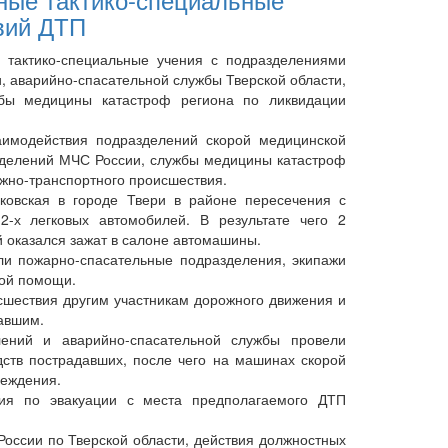
вий ДТП
тактико-специальные учения с подразделениями
, аварийно-спасательной службы Тверской области,
ы медицины катастроф региона по ликвидации
модействия подразделений скорой медицинской
делений МЧС России, службы медицины катастроф
жно-транспортного происшествия.
вская в городе Твери в районе пересечения с
2-х легковых автомобилей. В результате чего 2
й оказался зажат в салоне автомашины.
 пожарно-спасательные подразделения, экипажи
кой помощи.
ествия другим участникам дорожного движения и
авшим.
ий и аварийно-спасательной службы провели
ств пострадавших, после чего на машинах скорой
реждения.
по эвакуации с места предполагаемого ДТП
ссии по Тверской области, действия должностных