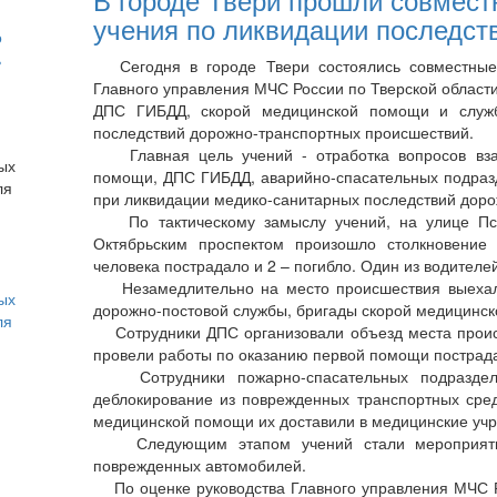
учения по ликвидации последст
о
ь
Сегодня в городе Твери состоялись совместные 
Главного управления МЧС России по Тверской области
ДПС ГИБДД, скорой медицинской помощи и служб
последствий дорожно-транспортных происшествий.
Главная цель учений - отработка вопросов взаи
помощи, ДПС ГИБДД, аварийно-спасательных подраз
при ликвидации медико-санитарных последствий доро
По тактическому замыслу учений, на улице Пско
Октябрьским проспектом произошло столкновение 
человека пострадало и 2 – погибло. Один из водителе
Незамедлительно на место происшествия выехали
ых
дорожно-постовой службы, бригады скорой медицинс
ля
Сотрудники ДПС организовали объезд места происш
провели работы по оказанию первой помощи пострад
Сотрудники пожарно-спасательных подразделен
деблокирование из поврежденных транспортных сред
медицинской помощи их доставили в медицинские уч
Следующим этапом учений стали мероприятия 
поврежденных автомобилей.
По оценке руководства Главного управления МЧС Ро