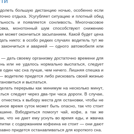
одолеть большую дистанцию ночью, особенно если
точно отдыха. Усугубляет ситуацию и плотный обед
ность и появляется сонливость. Многочасовое
овка, монотонный шум способствуют снижению
ая может окончиться засыпанием. Какой будет цена
ать никто: в особо редких случаях водитель тут же
т закончиться и аварией — одного автомобиля или
 — дать своему организму достаточно времени для
нь или не удалось нормально выспаться, следует
е один час сна лучше, чем ничего. Лишняя спешка и
— водителю придется либо рисковать своей жизнью
становиться и выспаться.
елать перерывы как минимум на несколько минут,
ться следует через два-три часа дороги. В случае,
 отнестись к выбору места для остановки, чтобы не
мное время суток может быть опасно, так что стоит
шине. Взбодриться помогут чай, кофе, а так же
к, что не дает ему уснуть во время еды, и жвачка
апитки с содержанием кофеина не стоит — они дают
авно придется останавливаться для короткого сна.