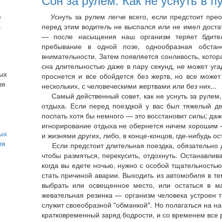
о
Уснуть за рулем легче всего, если предстоит пре
ь
перед этим водитель не выспался или не имел доста
— после насыщения наш организм теряет бдитель
пребывание в одной позе, однообразная обстан
внимательности. Затем появляется сонливость, котор
сна длительностью даже в пару секунд, не может угад
проснется и все обойдется без жертв, но все може
нескольких, с человеческими жертвами или без них...
Самый действенный совет, как не уснуть за рулем,
отдыха. Если перед поездкой у вас был тяжелый де
поспать хотя бы немного — это восстановит силы; даж
игнорирование отдыха не обернется ничем хорошим 
ых
и жизнями других, либо, в конце-концов, где-нибудь о
ля
Если предстоит длительная поездка, обязательно д
чтобы размяться, перекусить, отдохнуть. Останавлива
когда вы едете ночью, нужно с особой тщательностью
стать причиной аварии. Выходить из автомобиля в те
выбрать или освещенное место, или остаться в ма
жевательная резинка — организм человека устроен та
служит своеобразной "обманкой". Но полагаться на н
кратковременный заряд бодрости, и со временем все р