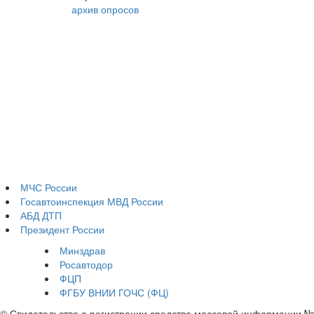
архив опросов
МЧС России
Госавтоинспекция МВД России
АБД ДТП
Президент России
Минздрав
Росавтодор
ФЦП
ФГБУ ВНИИ ГОЧС (ФЦ)
© Свидетельство о регистрации средства массовой информации №