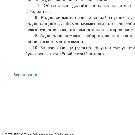
7. Обязательно делайте перерыв на отдых, чт
взбодриться.
8. Радиоприёмник очень хороший спутник в дор
радиостанциями, любимая музыка помогает расслабить
некоторую агрессию, что помогает на некоторое время
9. Адреналин поможет побороть сонное состоян
неприятных моментах жизни.
10. Запахи хвои, цитрусовых, фруктов смогут немн
будет врываться лёгкий свежий ветерок.
Все новости
 ФС77-57607 от 08 апреля 2014 года