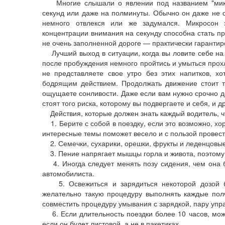
Многие слышали о явлении под названием "микрос
секунд или даже на полминуты. Обычно он даже не ос
немного отвлекся или же задумался. Микросон
концентрации внимания на секунду способна стать пр
не очень заполненной дороге — практически гаранти
Лучший выход в ситуации, когда вы ловите себе на м
после пробуждения немного пройтись и умыться прох
не представляете свое утро без этих напитков, 
бодрящим действием. Продолжать движение стоит то
ощущаете сонливости. Даже если вам нужно срочно до
стоят того риска, которому вы подвергаете и себя, и др
Действия, которые должен знать каждый водитель, чт
1. Берите с собой в поездку, если это возможно, хо
интересные темы поможет весело и с пользой провест
2. Семечки, сухарики, орешки, фрукты и леденцовые 
3. Пение напрягает мышцы горла и живота, поэтому 
4. Иногда следует менять позу сидения, чем она б
автомобилиста.
5. Освежиться и зарядиться некоторой дозой б
желательно такую процедуру выполнять каждые полч
совместить процедуру умывания с зарядкой, пару упр
6. Если длительность поездки более 10 часов, мож
если он будет листовой, а не в пакетиках.