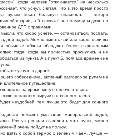
он", когда человек "отключается" на несколько
ознает, что уснул, считая, что в это время просто
 за рулем несет большую опасность — потеря
ичиной аварии, а "отключка" на полминуты даже на
рованное ДТП с травмами.
ысли, что скоро уснете, — остановиться, поспать,
ладной водой. Можно выпить чай или кофе, если вы
хотя обычные яблоки обладают более выраженным
лько тогда, когда вы полностью проснулись и не
браться из пункта А в пункт Б, полчаса времени не
угих.
обы не уснуть в дороге:
рошего собеседника, активный разговор за рулём на
и длительное путешествие.
конфеты на время могут отвлечь ото сна.
также ненадолго выручит от сонного плена.
удет неудобней, тем лучше это будет для сонного
одрости поможет умывание минеральной водой,
аса. Раз уж решили выполнить этот пункт, можно
ажнений очень пойдут на пользу.
но взять с собой термос с зелёным чаем, лучше —