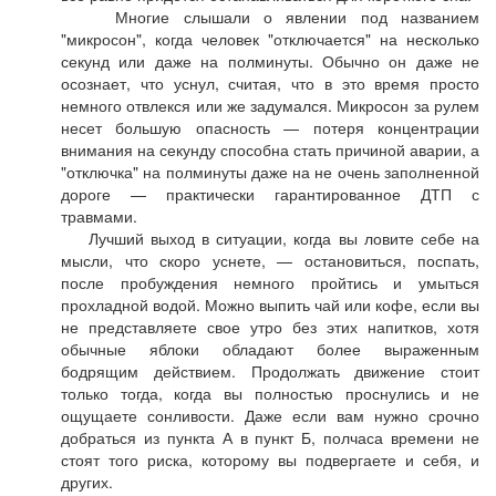
Многие слышали о явлении под названием
"микросон", когда человек "отключается" на несколько
секунд или даже на полминуты. Обычно он даже не
осознает, что уснул, считая, что в это время просто
немного отвлекся или же задумался. Микросон за рулем
несет большую опасность — потеря концентрации
внимания на секунду способна стать причиной аварии, а
"отключка" на полминуты даже на не очень заполненной
дороге — практически гарантированное ДТП с
травмами.
Лучший выход в ситуации, когда вы ловите себе на
мысли, что скоро уснете, — остановиться, поспать,
после пробуждения немного пройтись и умыться
прохладной водой. Можно выпить чай или кофе, если вы
не представляете свое утро без этих напитков, хотя
обычные яблоки обладают более выраженным
бодрящим действием. Продолжать движение стоит
только тогда, когда вы полностью проснулись и не
ощущаете сонливости. Даже если вам нужно срочно
добраться из пункта А в пункт Б, полчаса времени не
стоят того риска, которому вы подвергаете и себя, и
других.