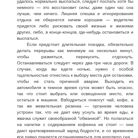
удалось нормально выспаться, следует поспать хотя бы
немного — это восстановит силы; даже один час сна
лучше, чем ничего. Лишняя спешка и игнорирование
отдыха не обернется ничем хорошим — водителю
придется либо рисковать своей жизнью и жизнями
других, либо, в конце-концов, где-нибудь остановиться и
выспаться.
Если предстоит длительная поездка, обязательно
делать перерывы как минимум на несколько минут,
чтобы размяться, перекусить, отдохнуть.
Останавливаться следует через два-три часа дороги. В
случае, когда вы едете ночью, нужно с особой
тщательностью отнестись к выбору места для остановки,
чтобы не стать причиной аварии. Выходить из
автомобиля в темное время суток может быть опасно,
так что стоит выбрать или освещенное место, или
остаться в машине. Взбодриться помогут чай, кофе, а
так же жевательная резинка — организм человека
устроен так, что не дает ему уснуть во время еды, и
жвачка служит своеобразной "обманкой". Но полагаться
на напитки с содержанием кофеина не стоит — они
дают кратковременный заряд бодрости, и со временем
все равно придется останавливаться для короткого сна.