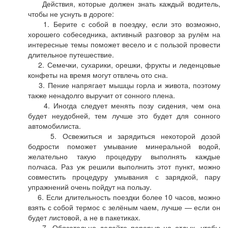
Действия, которые должен знать каждый водитель,
чтобы не уснуть в дороге:
1. Берите с собой в поездку, если это возможно,
хорошего собеседника, активный разговор за рулём на
интересные темы поможет весело и с пользой провести
длительное путешествие.
2. Семечки, сухарики, орешки, фрукты и леденцовые
конфеты на время могут отвлечь ото сна.
3. Пение напрягает мышцы горла и живота, поэтому
также ненадолго выручит от сонного плена.
4. Иногда следует менять позу сидения, чем она
будет неудобней, тем лучше это будет для сонного
автомобилиста.
5. Освежиться и зарядиться некоторой дозой
бодрости поможет умывание минеральной водой,
желательно такую процедуру выполнять каждые
полчаса. Раз уж решили выполнить этот пункт, можно
совместить процедуру умывания с зарядкой, пару
упражнений очень пойдут на пользу.
6. Если длительность поездки более 10 часов, можно
взять с собой термос с зелёным чаем, лучше — если он
будет листовой, а не в пакетиках.
7. Обязательно делайте перерыв на отдых, чтобы