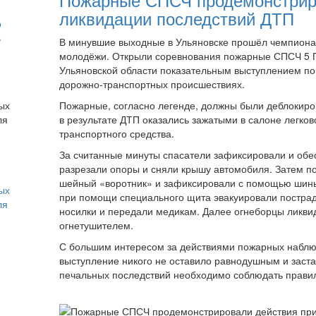
ликвидации последствий ДТП
о
ь
В минувшие выходные в Ульяновске прошёл чемпиона
молодёжи. Открыли соревнования пожарные СПСЧ 5 
Ульяновской области показательным выступлением по
дорожно-транспортных происшествиях.
Пожарные, согласно легенде, должны были деблокиро
в результате ДТП оказались зажатыми в салоне легков
транспортного средства.
За считанные минуты спасатели зафиксировали и обе
разрезали опоры и сняли крышу автомобиля. Затем 
шейный «воротник» и зафиксировали с помощью шины 
ых
при помощи специального щита эвакуировали пострада
ля
носилки и передали медикам. Далее огнеборцы ликви
огнетушителем.
С большим интересом за действиями пожарных наблюд
выступление никого не оставило равнодушным и заста
печальных последствий необходимо соблюдать прави