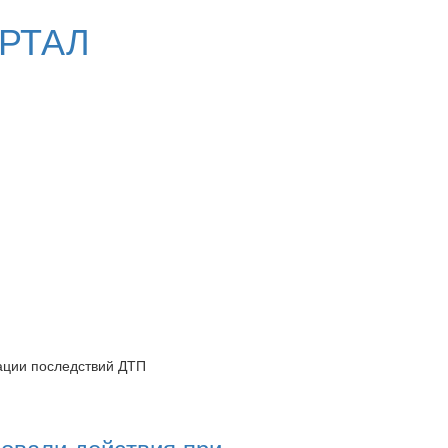
РТАЛ
ации последствий ДТП
овали действия при