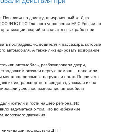
т Поволжья по дрифту, приуроченный ко Дню
ПСО ФПС ГПС Главного управления МЧС России по
 организации аварийно-спасательных работ при
вать пострадавших, водителя и пассажира, которые
ого автомобиля. А также ликвидировать возгорание
сточили автомобиль, разблокировали двери,
пострадавшим оказали первую помощь – наложили
места «переломов» на руках и ногах. После чего
вших из транспортного средства, уложили их на
дировали условное возгорание автомобиля
али жители и гости нашего региона. Их
вило задуматься о том, что во избежание
ла дорожного движения.