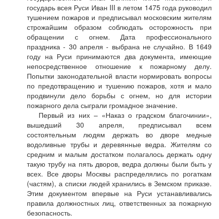
государь всея Руси Иван III в летом 1475 года руководил
тушением пожаров и предписывал московским жителям
строжайшим образом соблюдать осторожность при
обращении с огнем. Дата профессионального
праздника - 30 апреля - выбрана не случайно. В 1649
году на Руси принимаются два документа, имеющие
непосредственное отношение к пожарному делу.
Попытки законодательной власти нормировать вопросы
по предотвращению и тушению пожаров, хотя и мало
продвинули дело борьбы с огнем, но для истории
пожарного дела сыграли громадное значение.
Первый из них – «Наказ о градском благочинии»,
вышедший 30 апреля, предписывал всем
состоятельным людям держать во дворе медные
водоливные трубы и деревянные ведра. Жителям со
средним и малым достатком полагалось держать одну
такую трубу на пять дворов, ведра должны были быть у
всех. Все дворы Москвы распределялись по рогаткам
(частям), а списки людей хранились в Земском приказе.
Этим документом впервые на Руси устанавливались
правила должностных лиц, ответственных за пожарную
безопасность.