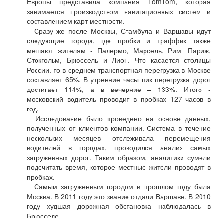
Европы представила компания TomTom, которая
занимается производством навигационных систем и
составлением карт местности.
Сразу же после Москвы, Стамбула и Варшавы идут
следующие города, где пробки и траффик также
мешают жителям - Палермо, Марсель, Рим, Париж,
Стокгольм, Брюссель и Лион. Что касается столицы
России, то в среднем транспортная перегрузка в Москве
составляет 65%. В утренние часы пик перегрузка дорог
достигает 114%, а в вечерние – 133%. Итого -
московский водитель проводит в пробках 127 часов в
год.
Исследование было проведено на основе данных,
полученных от клиентов компании. Система в течение
нескольких месяцев отслеживала перемещения
водителей в городах, проводился анализ самых
загруженных дорог. Таким образом, аналитики сумели
подсчитать время, которое местные жители проводят в
пробках.
Самым загруженным городом в прошлом году была
Москва. В 2011 году это звание отдали Варшаве. В 2010
году худшая дорожная обстановка наблюдалась в
Брюсселе.