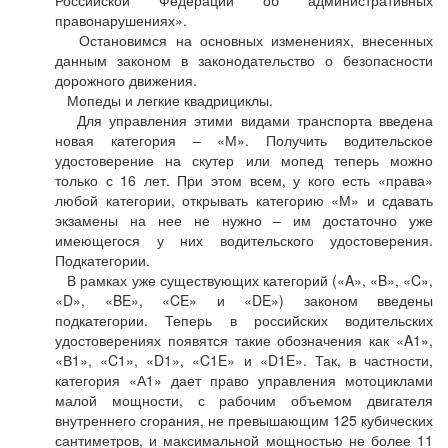
Российской Федерации об административных
правонарушениях».
Остановимся на основных изменениях, внесенных
данным законом в законодательство о безопасности
дорожного движения.
Мопеды и легкие квадрициклы.
Для управления этими видами транспорта введена
новая категория – «М». Получить водительское
удостоверение на скутер или мопед теперь можно
только с 16 лет. При этом всем, у кого есть «права»
любой категории, открывать категорию «М» и сдавать
экзамены на нее не нужно – им достаточно уже
имеющегося у них водительского удостоверения.
Подкатегории.
В рамках уже существующих категорий («A», «B», «C»,
«D», «BE», «CE» и «DE») законом введены
подкатегории. Теперь в российских водительских
удостоверениях появятся такие обозначения как «A1»,
«В1», «C1», «D1», «C1E» и «D1E». Так, в частности,
категория «А1» дает право управления мотоциклами
малой мощности, с рабочим объемом двигателя
внутреннего сгорания, не превышающим 125 кубических
сантиметров, и максимальной мощностью не более 11