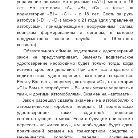
управление легкими мотоциклами («А1») можно с 16
лет. На категории «А», «B», «С», а также на
подкатегории «В1», «С1» - с 18 лет. Сесть за руль
автобуса («D1», «D») можно с 21 года (для управления
автобусами, принадлежащими вооруженным силам,
воинским формированиям и органам, в которых
предусмотрена военная служба – с 19-летнего
возраста).
Обязательного обмена водительских удостоверений
закон не предусматривает. Заменять водительское
удостоверение необходимо будет только тогда, когда
истечет срок его действия. При этом все открытые в
водительских удостоверениях категории сохранятся.
Если у Вас есть, например, категория «С», то категория
«С1» Вам не потребуется – Вы и так можете управлять и
теми, и другими автомобилями. Экзамен на «автомате».
Закон разрешил сдавать экзамены на автомобилях с
автоматической коробкой передач. В водительских
удостоверениях таких водителей появится
соответствующая отметка. Если в будущем они захотят
пересесть на «механику», им необходимо будет сдать
практический экзамен на транспортном средстве с
механической коробкой передач. Исключение