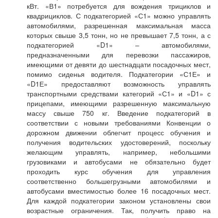
кВт. «В1» потребуется для вождения трициклов и
квадрициклов. С подкатегорией «С1» можно управлять
автомобилями, разрешенная максимальная масса
которых свыше 3,5 тонн, но не превышает 7,5 тонн, а с
подкатегорией «D1» – автомобилями,
предназначенными для перевозки пассажиров,
имеющими от девяти до шестнадцати посадочных мест,
помимо сиденья водителя. Подкатегории «С1Е» и
«D1Е» предоставляют возможность управлять
транспортными средствами категорий «С1» и «D1» с
прицепами, имеющими разрешенную максимальную
массу свыше 750 кг. Введение подкатегорий в
соответствии с новыми требованиями Конвенции о
дорожном движении облегчит процесс обучения и
получения водительских удостоверений, поскольку
желающим управлять, например, небольшими
грузовиками и автобусами не обязательно будет
проходить курс обучения для управления
соответственно большегрузными автомобилями и
автобусами вместимостью более 16 посадочных мест.
Для каждой подкатегории законом установлены свои
возрастные ограничения. Так, получить право на