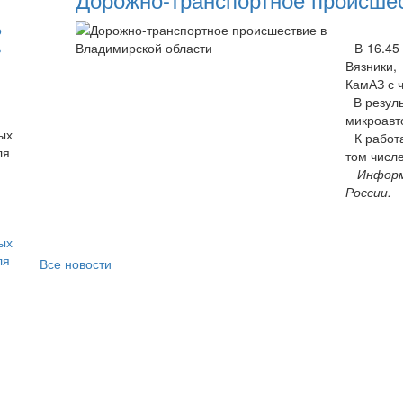
о
ь
В 16.45 2
Вязники,
КамАЗ с 
В резуль
микроавт
К работа
том числе
Информ
России.
ых
ля
Все новости