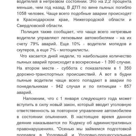
водителей в нетрезвом состоянии. Это на 2,2 процента
меньше, чем год назад. В ДТП по вине пьяных погибло
1058 человек. Чаще всего подобные аварии происходят
в Краснодарском крае, Нижегородской области и
Свердловской области.
Полиция также сообщает, что чаще всего нетрезвые
водители управляют легковыми автомобилями - на их
счету 79% аварий. Еще 10% - водители мопедов и
скутеров, а еще 7% - мотоциклисты.
Что касается дней недели, то наибольшее количество
пьяных аварий происходит в воскресенье - 1 390 случае.
На втором месте - суббота с показателем в 1 350
дорожно-транспортных происшествий. А вот в будни
пьяные водители чаще всего попадают в аварии по
понедельникам - 942 случая и по пятницам - 857
аварий.
Напомним, что с 1 января следующего года может
вступить в силу новый закон, который вводит уголовную
ответственность за повторное управление автомобилем
в состоянии опьянения. В настоящее время данное
деяние наказывается по Кодексу об административных
правонарушениях. "Осенью мы займемся подготовкой
поправок в Уголовный и Уголовно-процессуальные