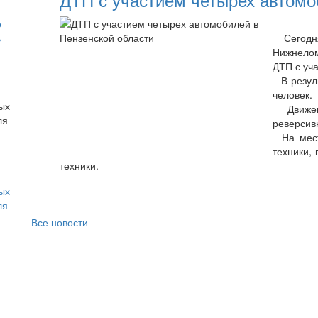
о
ь
Сегодня 
Нижнело
ДТП с уча
В резуль
человек.
Движени
реверсив
На месте
техники,
техники.
ых
ля
Все новости