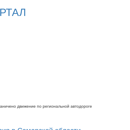
РТАЛ
раничено движение по региональной автодороге
вия в Самарской области