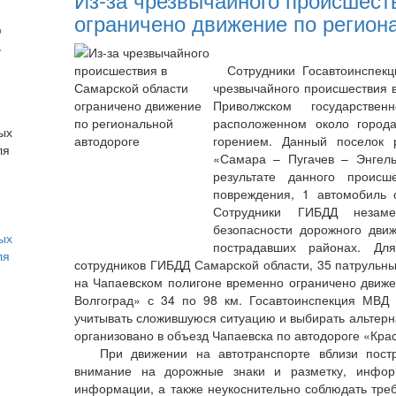
ограничено движение по регион
о
ь
Сотрудники Госавтоинспекци
чрезвычайного происшествия в
Приволжском государстве
расположенном около город
горением. Данный поселок 
«Самара – Пугачев – Энгель
результате данного происш
повреждения, 1 автомобиль 
Сотрудники ГИБДД незам
безопасности дорожного дви
ых
пострадавших районах. Дл
ля
сотрудников ГИБДД Самарской области, 35 патрульны
на Чапаевском полигоне временно ограничено движе
Волгоград» с 34 по 98 км. Госавтоинспекция МВД
учитывать сложившуюся ситуацию и выбирать альтер
организовано в объезд Чапаевска по автодороге «Кра
При движении на автотранспорте вблизи постр
внимание на дорожные знаки и разметку, инфор
информации, а также неукоснительно соблюдать треб