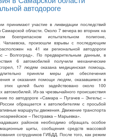
альной автодороге
и принимают участие в ликвидации последствий
 Самарской области. Около 7 вечера во вторник на
нном боеприпасном испытательном полигоне,
а Чапаевска, произошли взрывы с последующим
расположен на 41 км региональной автодороги
с – Волгоград». По предварительным данным, в
ествия 6 автомобилей получили механические
сгорел, 17 людям оказана медицинская помощь.
едлительно приняли меры для обеспечения
жения и оказания помощи людям, оказавшимся в
я этих целей было задействовано около 100
х автомобилей. Из-за чрезвычайного происшествия
ние по автодороге «Самара – Пугачев – Энгельс –
 России обращается к автолюбителям с просьбой
нативные маршруты движения. Движение транспорта
сноармейское – Пестравка – Марьевка».
адавших районов необходимо обращать особое
мационные щиты, сообщения средств массовой
ования сотрудников ГИБДД. После того, как режим