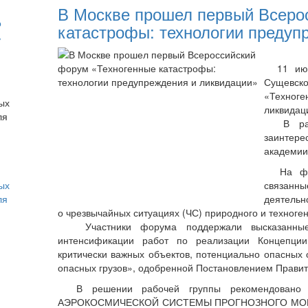
В Москве прошел первый Всеро
о
катастрофы: технологии предуп
ь
11 июня
Сущевск
«Техноге
ликвидац
В работ
заинтер
академии
На фору
ых
связанн
ля
деятельн
о чрезвычайных ситуациях (ЧС) природного и техноген
Участники форума поддержали высказанные
интенсификации работ по реализации Концепции
критически важных объектов, потенциально опасных
опасных грузов», одобренной Постановлением Правите
В решении рабочей группы рекомендовано 
АЭРОКОСМИЧЕСКОЙ СИСТЕМЫ ПРОГНОЗНОГО МОНИТО