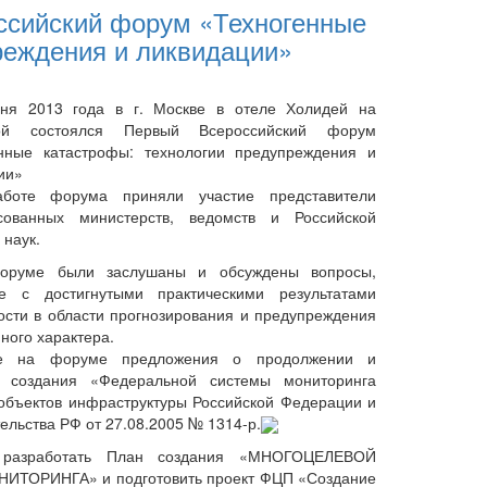
ссийский форум «Техногенные
реждения и ликвидации»
 2013 года в г. Москве в отеле Холидей на
ой состоялся Первый Всероссийский форум
нные катастрофы: технологии предупреждения и
ии»
е форума приняли участие представители
есованных министерств, ведомств и Российской
 наук.
ме были заслушаны и обсуждены вопросы,
ые с достигнутыми практическими результатами
ости в области прогнозирования и предупреждения
ного характера.
 на форуме предложения о продолжении и
 создания «Федеральной системы мониторинга
 объектов инфраструктуры Российской Федерации и
льства РФ от 27.08.2005 № 1314-р.
разработать План создания «МНОГОЦЕЛЕВОЙ
РИНГА» и подготовить проект ФЦП «Создание