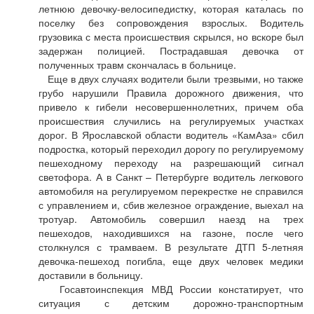
летнюю девочку-велосипедистку, которая каталась по
поселку без сопровождения взрослых. Водитель
грузовика с места происшествия скрылся, но вскоре был
задержан полицией. Пострадавшая девочка от
полученных травм скончалась в больнице.
Еще в двух случаях водители были трезвыми, но также
грубо нарушили Правила дорожного движения, что
привело к гибели несовершеннолетних, причем оба
происшествия случились на регулируемых участках
дорог. В Ярославской области водитель «КамАза» сбил
подростка, который переходил дорогу по регулируемому
пешеходному переходу на разрешающий сигнал
светофора. А в Санкт – Петербурге водитель легкового
автомобиля на регулируемом перекрестке не справился
с управлением и, сбив железное ограждение, выехал на
тротуар. Автомобиль совершил наезд на трех
пешеходов, находившихся на газоне, после чего
столкнулся с трамваем. В результате ДТП 5-летняя
девочка-пешеход погибла, еще двух человек медики
доставили в больницу.
Госавтоинспекция МВД России констатирует, что
ситуация с детским дорожно-транспортным