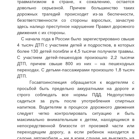
травматизмом в стране, к сожалению, остается
довольно серьезной. Причем большинство таких
дорожных трагедий происходит из-за беспечности,
безответственности со стороны взрослых, зачастую
здесь налицо преступное нарушение Правил дорожного
движения с их стороны.
С начала года в России было зарегистрировано свыше
4 тысяч ДТП с участием детей и подростков, в которых
более 130 детей погибли и 4,5 тысячи получили травмы.
С участием детей-пешеходов произошло 2,2 тысячи
ДТП, причем свыше 800 из них – на пешеходных
переходах. С детьми-пассажирами произошло 1,8 тысяч
ДТП.
Госавтоинспекция обращается к водителям с
просьбой быть предельно аккуратными на дороге и
строго соблюдать все нормы ПДД. Недопустимо
садиться за руль после употребления спиртных
напитков. Водителям в процессе дорожного движения
следует четко контролировать ситуацию и быть
максимально внимательным к детям, находящимся в
непосредственной близости от проезжей части или
переходящим дорогу, а если ребенок находится в
салоне автомобиля – ни в коем случае не выезжать на