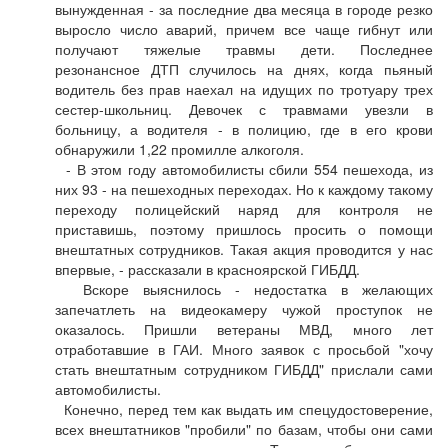
вынужденная - за последние два месяца в городе резко
выросло число аварий, причем все чаще гибнут или
получают тяжелые травмы дети. Последнее
резонансное ДТП случилось на днях, когда пьяный
водитель без прав наехал на идущих по тротуару трех
сестер-школьниц. Девочек с травмами увезли в
больницу, а водителя - в полицию, где в его крови
обнаружили 1,22 промилле алкоголя.
- В этом году автомобилисты сбили 554 пешехода, из
них 93 - на пешеходных переходах. Но к каждому такому
переходу полицейский наряд для контроля не
приставишь, поэтому пришлось просить о помощи
внештатных сотрудников. Такая акция проводится у нас
впервые, - рассказали в красноярской ГИБДД.
Вскоре выяснилось - недостатка в желающих
запечатлеть на видеокамеру чужой проступок не
оказалось. Пришли ветераны МВД, много лет
отработавшие в ГАИ. Много заявок с просьбой "хочу
стать внештатным сотрудником ГИБДД" прислали сами
автомобилисты.
Конечно, перед тем как выдать им спецудостоверение,
всех внештатников "пробили" по базам, чтобы они сами