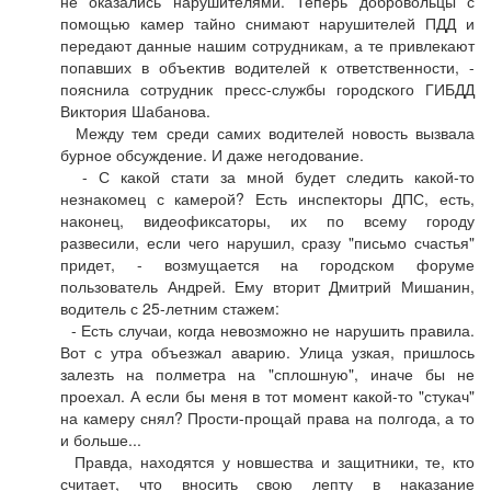
не оказались нарушителями. Теперь добровольцы с
помощью камер тайно снимают нарушителей ПДД и
передают данные нашим сотрудникам, а те привлекают
попавших в объектив водителей к ответственности, -
пояснила сотрудник пресс-службы городского ГИБДД
Виктория Шабанова.
Между тем среди самих водителей новость вызвала
бурное обсуждение. И даже негодование.
- С какой стати за мной будет следить какой-то
незнакомец с камерой? Есть инспекторы ДПС, есть,
наконец, видеофиксаторы, их по всему городу
развесили, если чего нарушил, сразу "письмо счастья"
придет, - возмущается на городском форуме
пользователь Андрей. Ему вторит Дмитрий Мишанин,
водитель с 25-летним стажем:
- Есть случаи, когда невозможно не нарушить правила.
Вот с утра объезжал аварию. Улица узкая, пришлось
залезть на полметра на "сплошную", иначе бы не
проехал. А если бы меня в тот момент какой-то "стукач"
на камеру снял? Прости-прощай права на полгода, а то
и больше...
Правда, находятся у новшества и защитники, те, кто
считает, что вносить свою лепту в наказание