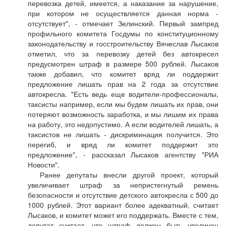
перевозка детей, имеется, а наказание за нарушение,
при котором не осуществляется данная норма -
отсутствует", - отмечает Зелинский. Первый зампред
профильного комитета Госдумы по конституционному
законодательству и госстроительству Вячеслав Лысаков
отметил, что за перевозку детей без автокресел
предусмотрен штраф в размере 500 рублей. Лысаков
также добавил, что комитет вряд ли поддержит
предложение лишать прав на 2 года за отсутствие
автокресла. "Есть ведь еще водители-профессионалы,
таксисты например, если мы будем лишать их прав, они
потеряют возможность заработка, и мы лишим их права
на работу, это недопустимо. А если водителей лишать, а
таксистов не лишать - дискриминация получится. Это
перегиб, и вряд ли комитет поддержит это
предложение", - рассказал Лысаков агентству "РИА
Новости".
Ранее депутаты внесли другой проект, который
увеличивает штраф за непристегнутый ремень
безопасности и отсутствие детского автокресла с 500 до
1000 рублей. Этот вариант более адекватный, считает
Лысаков, и комитет может его поддержать. Вместе с тем,
депутат считает, что штраф должен быть увеличен