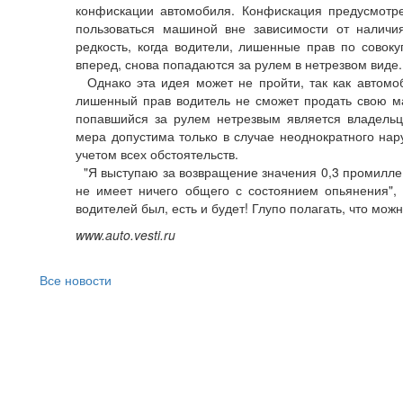
конфискации автомобиля. Конфискация предусмотре
пользоваться машиной вне зависимости от наличи
редкость, когда водители, лишенные прав по совок
вперед, снова попадаются за рулем в нетрезвом виде.
Однако эта идея может не пройти, так как автомоб
лишенный прав водитель не сможет продать свою ма
попавшийся за рулем нетрезвым является владель
мера допустима только в случае неоднократного нар
учетом всех обстоятельств.
"Я выступаю за возвращение значения 0,3 промилле.
не имеет ничего общего с состоянием опьянения", -
водителей был, есть и будет! Глупо полагать, что можн
www.auto.vesti.ru
Все новости