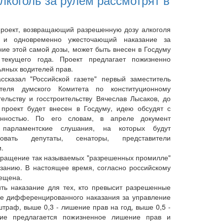
оект, возвращающий разрешенную дозу алкоголя
 и одновременно ужесточающий наказание за
ие этой самой дозы, может быть внесен в Госдуму
текущего года. Проект предлагает пожизненно
ьяных водителей прав.
казал "Российской газете" первый заместитель
ателя думского Комитета по конституционному
тельству и госстроительству Вячеслав Лысаков, до
к проект будет внесен в Госдуму, идею обсудят с
енностью. По его словам, в апреле документ
 парламентские слушания, на которых будут
твовать депутаты, сенаторы, представители
.
вращение так называемых "разрешенных промилле"
азанию. В настоящее время, согласно российскому
рещена.
ь наказание для тех, кто превысит разрешенные
ние дифференцированного наказания за управление
штраф, выше 0,3 - лишение прав на год, выше 0,5 -
ние предлагается пожизненное лишение прав и