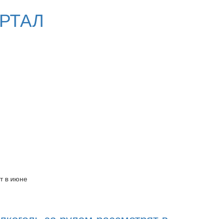
РТАЛ
т в июне
лкоголь за рулем рассмотрят в