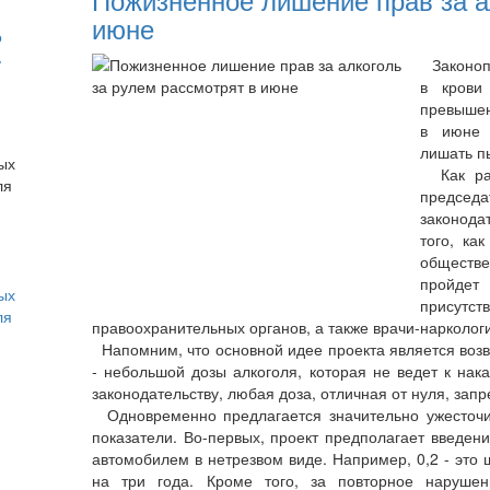
июне
о
ь
Законопр
в крови
превышен
в июне 
лишать п
Как расс
председ
законода
того, ка
обществ
пройдет
ых
присутс
ля
правоохранительных органов, а также врачи-наркологи
Напомним, что основной идее проекта является воз
- небольшой дозы алкоголя, которая не ведет к нак
законодательству, любая доза, отличная от нуля, зап
Одновременно предлагается значительно ужесточит
показатели. Во-первых, проект предполагает введе
автомобилем в нетрезвом виде. Например, 0,2 - это 
на три года. Кроме того, за повторное наруше