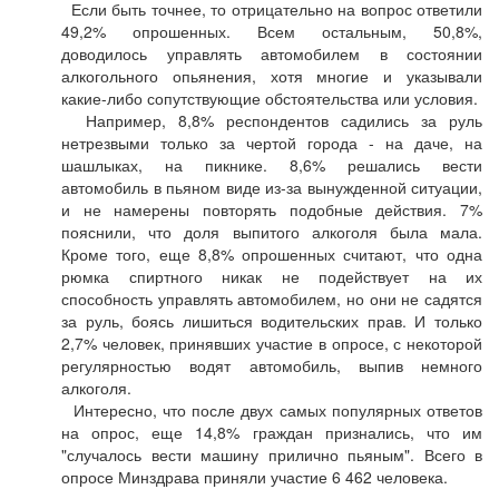
Если быть точнее, то отрицательно на вопрос ответили
49,2% опрошенных. Всем остальным, 50,8%,
доводилось управлять автомобилем в состоянии
алкогольного опьянения, хотя многие и указывали
какие-либо сопутствующие обстоятельства или условия.
Например, 8,8% респондентов садились за руль
нетрезвыми только за чертой города - на даче, на
шашлыках, на пикнике. 8,6% решались вести
автомобиль в пьяном виде из-за вынужденной ситуации,
и не намерены повторять подобные действия. 7%
пояснили, что доля выпитого алкоголя была мала.
Кроме того, еще 8,8% опрошенных считают, что одна
рюмка спиртного никак не подействует на их
способность управлять автомобилем, но они не садятся
за руль, боясь лишиться водительских прав. И только
2,7% человек, принявших участие в опросе, с некоторой
регулярностью водят автомобиль, выпив немного
алкоголя.
Интересно, что после двух самых популярных ответов
на опрос, еще 14,8% граждан признались, что им
"случалось вести машину прилично пьяным". Всего в
опросе Минздрава приняли участие 6 462 человека.