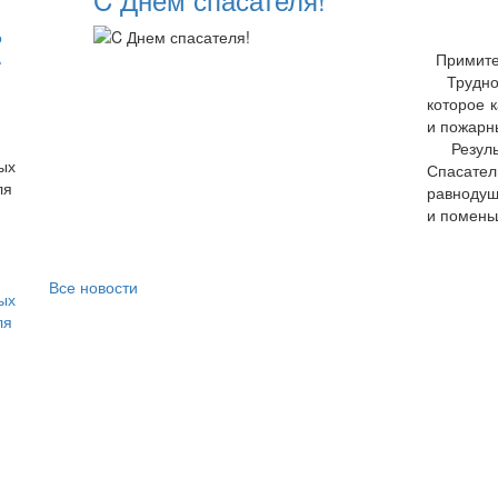
о
ь
Примите 
Трудно 
которое 
и пожарн
Результ
Спасател
равнодуш
и помень
Все новости
ых
ля