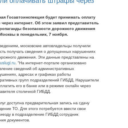
ая Госавтоинспекция будет принимать оплату
через интернет. Об этом заявил представитель
пропаганды безопасности дорожного движения
осквы в понедельник, 7 ноября.
ведениям, московские автовладельцы получили
сть получать сведения о допущенных нарушениях
орожного движения. Эти данные представлены на
uslugi.ru
. "На интернет-портале организовано
вление сведений об административных
ушениях, адресах и графиках работы
ративных групп подразделений ГИБДД. Нарушители
платить его в банке или в режиме онлайн через
тавителя столичной ГИБДД.
уг доступна предварительная запись на сдачу
ение ТО. Для этого потребуется ввести свои
риезду в подразделение ГИБДД сотрудник
ния документов.