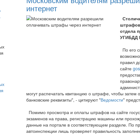
интернет
о
ь
Столичн
штрафов 
отдела 
УГИБДД М
По его с
возможно
правил д
сайте
gos
предоста
правонар
ых
админист
ля
могут распечатать квитанцию о штрафе, чтобы затем о
банковские реквизиты", - цитируют "
Ведомости
" предс
Помимо просмотра и оплаты штрафов на сайте госусл
экзаменов на права, регистрацию машины или прохожд
данные на портале в соответствующем разделе. По п
автоинспекции лишь проверяет правильность заполне