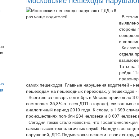
о
ь
В столиц
выявлено
стороны 
совершен
и велоси
Как заяв
отдела п
взаимоде
Татьяна Т
рейда "П
правонар
ых
самих пешеходов. Главные нарушения водителей - не
ля
пешеходам на пешеходных переходах, у пешеходов - 
Всего же за январь-сентябрь в Москве произошло 3 
составляет 35,8% от всех ДТП в городе), связанных с 
аналогичный период 2010 года. К слову, в 1 699 слу
происшествиях погибли 234 человека и 3 007 человек
Сегодня также стало известно, что Госавтоинспекция 
самых высокотехнологичных служб. Наряду с оснаще
нарушений, ДПС Подмосковья оснастит своих сотрудн