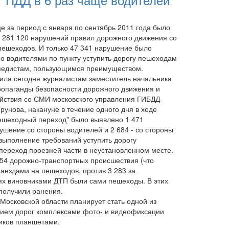
е за период с января по сентябрь 2011 года было
 281 120 нарушений правил дорожного движения со
пешеходов. И только 47 341 нарушение было
о водителями по пункту уступить дорогу пешеходам
педистам, пользующимся преимуществом.
ила сегодня журналистам заместитель начальника
ропаганды безопасности дорожного движения и
йствия со СМИ московского управления ГИБДД
рунова, накануне в течение одного дня в ходе
ешеходный переход" было выявлено 1 471
ушение со стороны водителей и 2 684 - со стороны
выполнение требований уступить дорогу
переход проезжей части в неустановленном месте.
054 дорожно-транспортных происшествия (что
наездами на пешеходов, против 3 283 за
чаях виновниками ДТП были сами пешеходы. В этих
 получили ранения.
Московской области планирует стать одной из
нием дорог комплексами фото- и видеофиксации
иков планшетами.