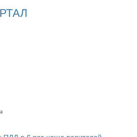
РТАЛ
ей
 ПДД в 6 раз чаще водителей