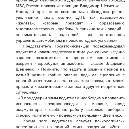
МВД России полковник полиции Владимир Шевченко. –
Ежегодно при смене сезонов мы наблюдаем резкое
увеличение числа мелких ДТП, так называемого
«железа», которые приводят к образованию
многокилометровых «пробок». А причина таких аварий –
невнимательность водителей, их неготовность
управлять автомобилем в новых погодных условиях».
Представитель Госавтоинспекции порекомендовал
водителям начать подготовку к зиме уже сейчас. «Нужно
заранее ознакомиться с прогнозом синоптиков и
вовремя «переобуть» автомобиль, - сказал Владимир
Шевченко. - Помните, что ездить в зимний период на
летней резине крайне опасно, ведь ее сцепление с
дорогой из-за льда и снега снижается в разы, что может
привести к возникновению заноса и другим неприятным
ситуациям».
«В преддверии зимы водителям необходимо проверить
исправность электропроводки в машине, заряд
аккумулятора и особенно работу световых приборов,
стеклоочистителей», - подчеркнул полковник Шевченко.
Кроме того, водителям следует психологически
перестроиться на зимний стиль вождения. «Это –