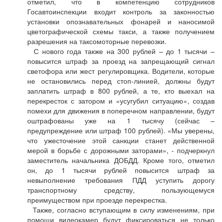
отметил, что в компетенцию сотрудников
Госавтоинспекции входит контроль за законностью
установки опознавательных фонарей и наносимой
цветографической схемы такси, а также получением
разрешения на таксомоторные перевозки.
С нового года также на 300 рублей – до 1 тысячи –
повысится штраф за проезд на запрещающий сигнал
светофора или жест регулировщика. Водители, которые
не остановились перед стоп-линией, должны будут
заплатить штраф в 800 рублей, а те, кто выехал на
перекресток с затором и «усугубил ситуацию», создав
помехи для движения в поперечном направлении, будут
оштрафованы уже на 1 тысячу (сейчас –
предупреждение или штраф 100 рублей). «Мы уверены,
что ужесточение этой санкции станет действенной
мерой в борьбе с дорожными заторами», - подчеркнул
заместитель начальника ДОБДД. Кроме того, отметил
он, до 1 тысячи рублей повысится штраф за
невыполнение требования ПДД уступить дорогу
транспортному средству, пользующемуся
преимуществом при проезде перекрестка.
Также, согласно вступающим в силу изменениям, при
помощи видеокамер будут фиксироваться не только